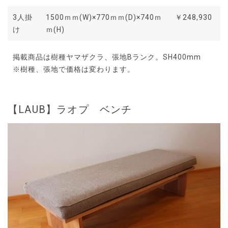
3人掛
1500ｍｍ(W)×770ｍｍ(D)×740ｍ
￥248,930
け
ｍ(H)
掲載商品は樹種ヤマザクラ、張地Bランク。SH400mm
※樹種、張地で価格は変わります。
【LAUB】ラオプ ベンチ