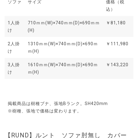
ソファ
サイズ
価格（税
込）
1人掛
710ｍｍ(W)×740ｍｍ(D)×690ｍｍ
￥81,180
け
(H)
2人掛
1310ｍｍ(W)×740ｍｍ(D)×690ｍ
￥111,980
け
ｍ(H)
3人掛
1610ｍｍ(W)×740ｍｍ(D)×690ｍ
￥143,220
け
ｍ(H)
掲載商品は樹種ブナ、張地Bランク。SH420mm
※樹種、張地で価格は変わります。
【RUND】ルント ソファ肘無し カバー