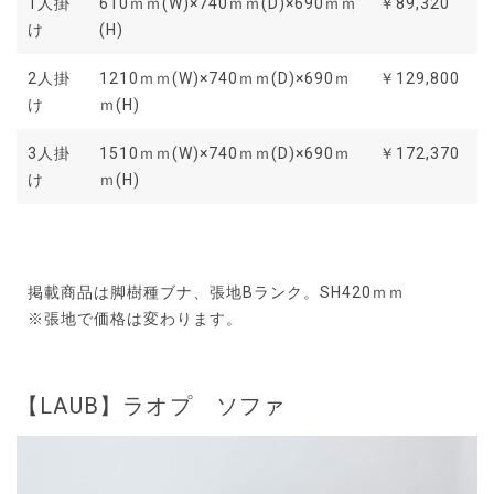
1人掛
610ｍｍ(W)×740ｍｍ(D)×690ｍｍ
￥89,320
け
(H)
2人掛
1210ｍｍ(W)×740ｍｍ(D)×690ｍ
￥129,800
け
ｍ(H)
3人掛
1510ｍｍ(W)×740ｍｍ(D)×690ｍ
￥172,370
け
ｍ(H)
掲載商品は脚樹種ブナ、張地Bランク。SH420ｍｍ
※張地で価格は変わります。
【LAUB】ラオプ ソファ