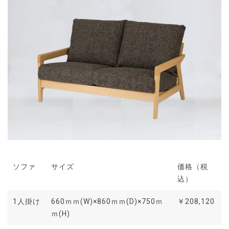
ソファ
サイズ
価格（税
込）
1人掛け
660ｍｍ(W)×860ｍｍ(D)×750ｍ
￥208,120
ｍ(H)