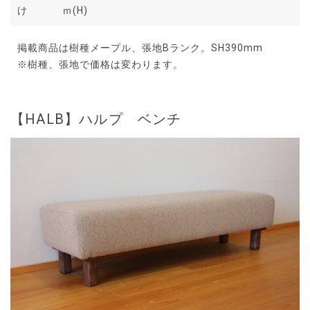
け
ｍ(H)
掲載商品は樹種メープル、張地Bランク。SH390mm
※樹種、張地で価格は変わります。
【HALB】ハルプ ベンチ