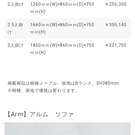
2人掛け
1260ｍｍ(W)×860ｍｍ(D)×750
￥256,300
ｍｍ(H)
2.5人掛
1660ｍｍ(W)×860ｍｍ(D)×750
￥305,140
け
ｍｍ(H)
3人掛け
1860ｍｍ(W)×860ｍｍ(D)×750
￥321,750
ｍｍ(H)
掲載商品は樹種メープル、張地はBランク。SH380mm
※樹種、張地で価格は変わります。
【Arm】アルム ソファ