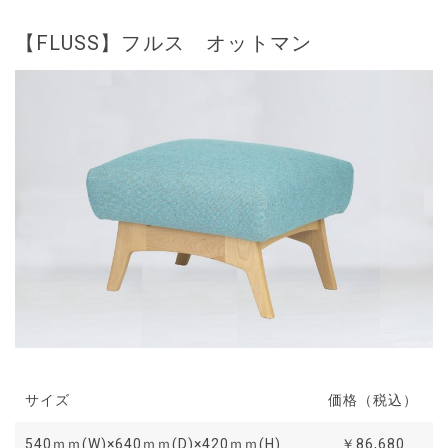
【FLUSS】フルス オットマン
サイズ
価格（税込）
540ｍｍ(W)×640ｍｍ(D)×420ｍｍ(H)
￥86,680