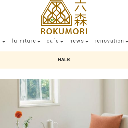
s
furniture
cafe
news
renovation
HALB