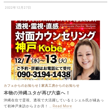
2022年12月27日
|
カフェからのお知らせ
家具工房からのお知らせ
本物の沖縄ユタが再び六森へ！
沖縄在住で霊視、透視で大活躍しているミシェル氏が縁あっ
て初神戸来訪から２か月！ …
Read More