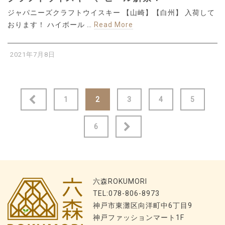
ジャパニーズクラフトウイスキー 【山崎】【白州】 入荷して
おります！ ハイボール …
Read More
2021年7月8日
投
1
2
3
4
5
稿
6
ナ
ビ
ゲ
六森ROKUMORI
TEL:078-806-8973
ー
神戸市東灘区向洋町中6丁目9
シ
神戸ファッションマート1F