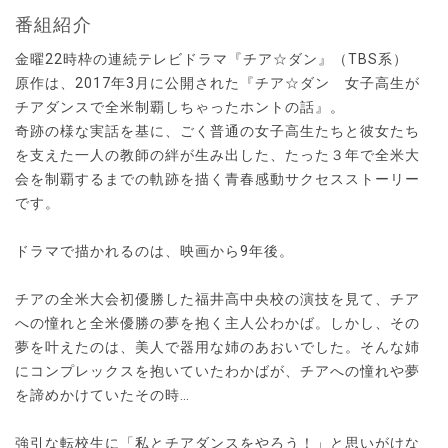
番組紹介
金曜22時枠の連続テレビドラマ『チア☆ダン』（TBS系）
原作は、2017年3月に公開された『チア☆ダン 女子高生が
チアダンスで全米制覇しちゃったホントの話』。
奇跡の様な実話を基に、ごく普通の女子高生たちと彼女たち
を支えた一人の教師の絆が生み出した、たった３年で全米大
会を制覇するまでの軌跡を描く青春感動サクセスストーリー
です。
ドラマで描かれるのは、映画から9年後。
チアの全米大会初優勝した福井高中央校の演技を見て、チア
への憧れと全米優勝の夢を抱く主人公わかば。しかし、その
夢を叶えたのは、美人で器用な姉のあおいでした。そんな姉
にコンプレックスを抱いていたわかばが、チアへの憧れや夢
を諦めかけていたその時…
強引な転校生に「私とチアダンスをやろう！」と思いがけな